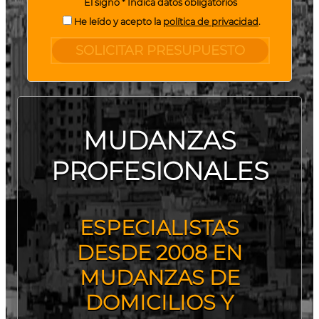
El signo * Indica datos obligatorios
He leído y acepto la
política de privacidad
.
SOLICITAR PRESUPUESTO
MUDANZAS
PROFESIONALES
ESPECIALISTAS
DESDE 2008 EN
MUDANZAS DE
DOMICILIOS Y